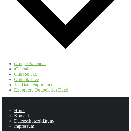
Google Kalender
iCalendar
Outlook 365
Outlook Live
.ics-Datei exportieren
Exportiere Outlook .ics Datei
Home
Kontakt
Datenschutzerklärung
Impressum